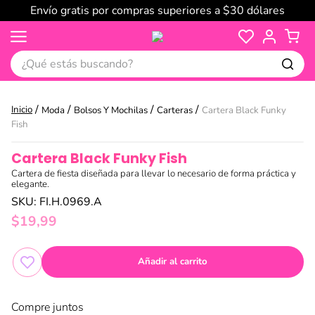
Envío gratis por compras superiores a $30 dólares
¿Qué estás buscando?
Moda
Bolsos Y Mochilas
Carteras
Cartera Black Funky
Fish
Cartera Black Funky Fish
Cartera de fiesta diseñada para llevar lo necesario de forma práctica y
elegante.
SKU
:
FI.H.0969.A
$
19
,
99
Añadir al carrito
Compre juntos