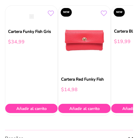
NEW
NEW
Cartera Blac
Cartera Funky Fish Gris
$
19
,
99
$
34
,
99
Cartera Red Funky Fish
$
14
,
98
Añadir al carrito
Añadir al carrito
Añadir a