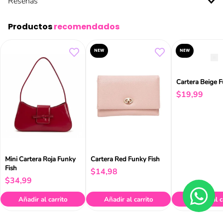
Reseñas
Productos
recomendados
NEW
NEW
Cartera Beige F
$
19
,
99
Mini Cartera Roja Funky
Cartera Red Funky Fish
Fish
$
14
,
98
$
34
,
99
Añadir al carrito
Añadir al carrito
Añadir al c