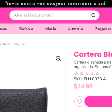
.
¿Qué estás buscando?
ases
Belleza
Moda
Joyería
Regalos
a Black Funky Fish
Cartera Bl
Cartera diseñada para
organizada. Su tamaño
☆
☆
☆
☆
☆
SKU
:
FI.H.0933.A
$
14
,
98