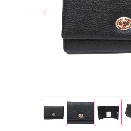
$
19
,
99
Añad