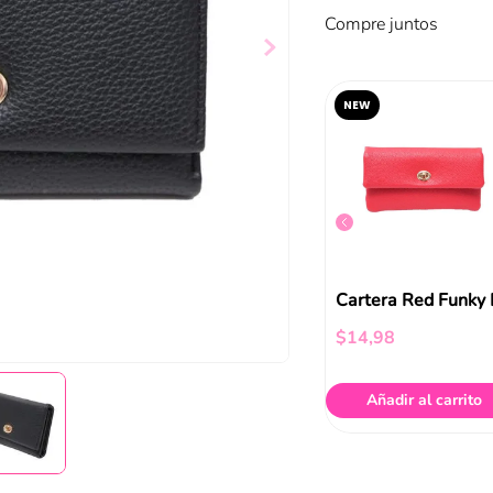
Compre juntos
NEW
Cartera Funky Fish Negro
Mini Cartera Celeste Funky Fish
$
29
,
99
$
14
,
98
ir al carrito
Añadir al carrito
Añadir al carrito