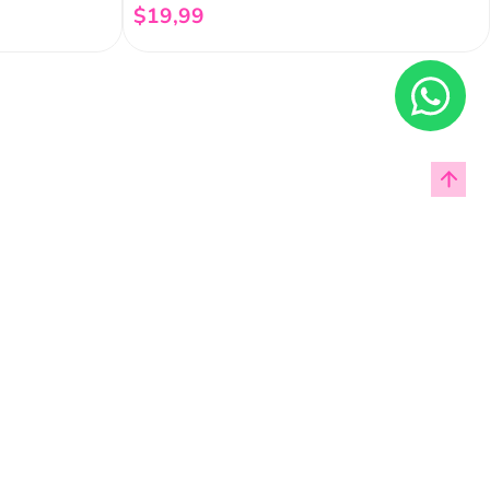
$
19
,
99
Añadir al carrito
Enviar
cas de privacidad.