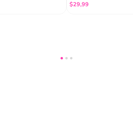
$
29
,
99
Añadir al carrito
Añadir al carrito
nuestro
Acepto haber leído las
políti
mociones, lanzamientos,
Fish
Servicio al cliente
Legal