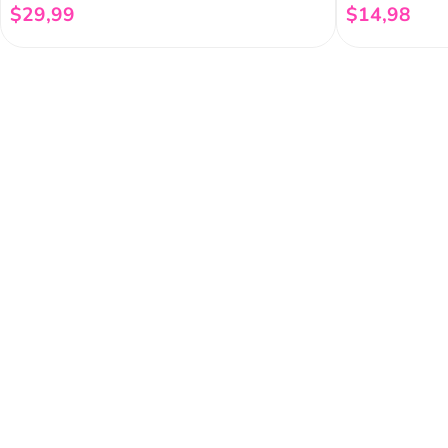
$
29
,
99
$
14
,
98
Añadir al carrito
Regístrate a 
newsletter
Y conoce nuestras pro
eventos y mucho más.
Acerca de Funky 