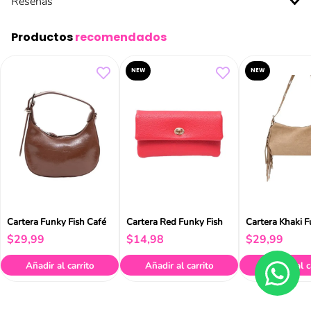
Reseñas
Productos
recomendados
NEW
NEW
Cartera Funky Fish Café
Cartera Red Funky Fish
Cartera Khaki F
$
29
,
99
$
14
,
98
$
29
,
99
Añadir al carrito
Añadir al carrito
Añadir al c