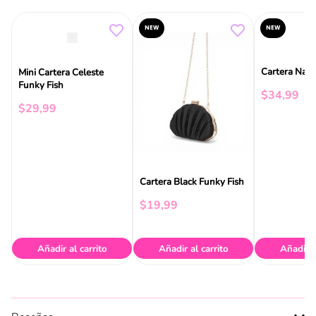
NEW
NEW
Cartera Navy
Mini Cartera Celeste
Funky Fish
$
34
,
99
$
29
,
99
Cartera Black Funky Fish
$
19
,
99
Añadir al carrito
Añadir al carrito
Añadir a