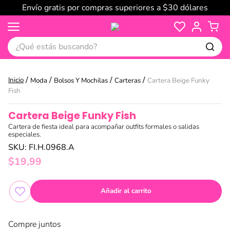
Envío gratis por compras superiores a $30 dólares
¿Qué estás buscando?
Moda
Bolsos Y Mochilas
Carteras
Cartera Beige Funky
Fish
Cartera Beige Funky Fish
Cartera de fiesta ideal para acompañar outfits formales o salidas
especiales.
SKU
:
FI.H.0968.A
$
19
,
99
Añadir al carrito
Compre juntos