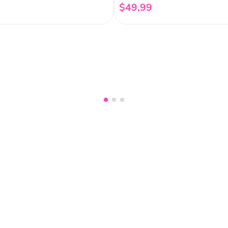
$
49
,
99
Añadir al carrito
Añadir al carrito
nuestro
Acepto haber leído las
políti
mociones, lanzamientos,
Fish
Servicio al cliente
Legal