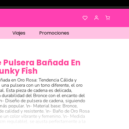
Viajes
Promociones
 Pulsera Bañada En
unky Fish
ñada en Oro Rosa: Tendencia Cálida y
 una pulsera con un tono diferente, el oro
eal. Esta pieza de cadena es delicada,
durabilidad del Bronce con el encanto del
n- Diseño de pulsera de cadena, siguiendo
más popular. \n- Material base: Bronce,
e calidad y resistente. \n- Baño de Oro Rosa
ce un color vibrante y femenino. \n- Medida
cm regulable), se ajusta perfectamente a la
 Uso: Lúcela con ropa de verano o de