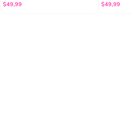
$
49
,
99
$
49
,
99
Añadir al carrito
Regístrate a 
newsletter
Y conoce nuestras pro
eventos y mucho más.
Acerca de Funky 