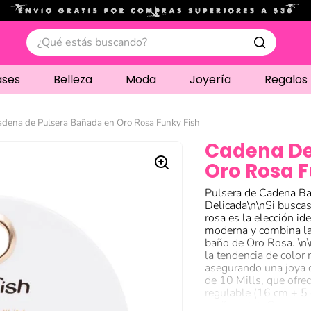
.
¿Qué estás buscando?
ases
Belleza
Moda
Joyería
Regalos
dena de Pulsera Bañada en Oro Rosa Funky Fish
Cadena De
Oro Rosa F
Pulsera de Cadena Ba
Delicada\n\nSi buscas
rosa es la elección id
moderna y combina la 
baño de Oro Rosa. \n\
la tendencia de color 
asegurando una joya d
de 10 Mills, que ofre
regulable (16 cm + 5 
muñeca. \n\nCasos de