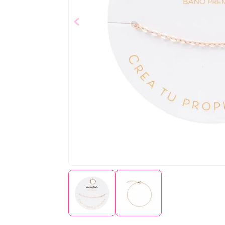
$
9
,
99