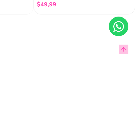
$
49
,
99
Añadir al carrito
Enviar
cas de privacidad.