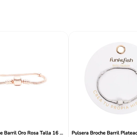
$
49
,
99
ir al carrito
Añadir al carrito
Añadir al carrito
Reseñas
Pulsera Broche Barril Oro Rosa Talla 16 Funky Fish