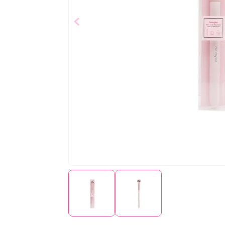
$
13
,
37
Añad