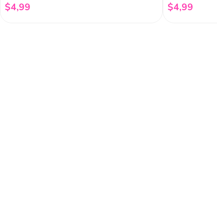
$
4
,
99
$
4
,
99
Añadir al carrito
Regístrate a 
newsletter
Y conoce nuestras pro
eventos y mucho más.
Acerca de Funky 