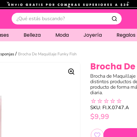
.
¿Qué estás buscando?
ases
Belleza
Moda
Joyería
Regalos
Esponjas
Brocha De Maquillaje Funky Fish
Brocha De 
Brocha de Maquillaje 
distintos productos de
producto de forma má
diaria.
☆
☆
☆
☆
☆
SKU
:
FI.X.0747.A
$
9
,
99