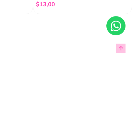
$
13
,
00
Añadir al carrito
Enviar
cas de privacidad.