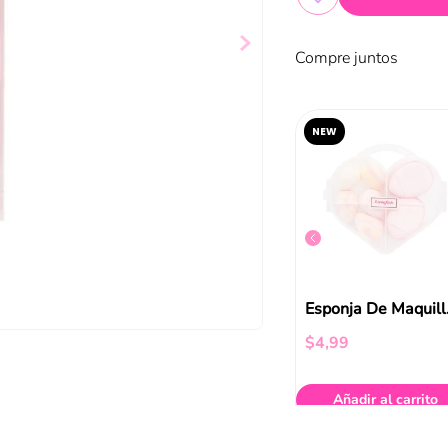
Compre juntos
NEW
5 Makeup Brushes Eye Set Abny
Kit Beauty Tool Funky Fish
$
3
,
99
Esponj
$
4
,
99
ir al carrito
Añadir al carrito
Añadir al carrito