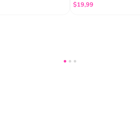
$
19
,
99
Añadir al carrito
Añadir al carrito
nuestro
Acepto haber leído las
políti
mociones, lanzamientos,
Fish
Servicio al cliente
Legal