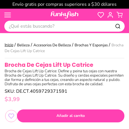
Envío gratis por compras superiores a $30 dólares
¿Qué estás buscando?
Belleza
Accesorios De Belleza
Brochas Y Esponjas
Brocha
De Cejas Lift Up Catrice
Brocha De Cejas Lift Up Catrice
Brocha de Cejas Lift Up Catrice: Define y peina tus cejas con nuestra
Brocha de Cejas Lift Up Catrice. Su diseño y cerdas especiales permiten
dar forma y definición a tus cejas, creando un aspecto natural y pulido.
Disfruta de unas cejas perfectas con esta brocha de calidad.
SKU
:
DE.CT.4059729371591
$
3
,
99
Añadir al carrito