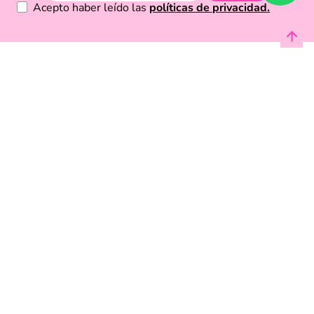
Acepto haber leído las
políticas de privacidad.
Acerca de Funky Fish
Servicio al cliente
Legal