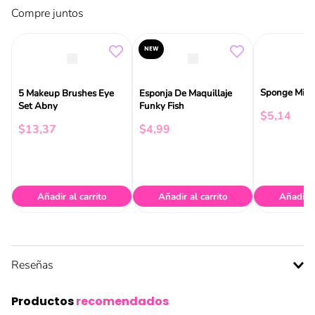
Compre juntos
NEW
Sponge Mini
5 Makeup Brushes Eye
Esponja De Maquillaje
Set Abny
Funky Fish
$
5
,
14
$
13
,
37
$
4
,
99
Añadir al carrito
Añadir al carrito
Añadir a
Reseñas
Productos
recomendados