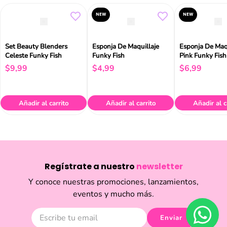
NEW
NEW
Set Beauty Blenders
Esponja De Maquillaje
Esponja De Maq
Celeste Funky Fish
Funky Fish
Pink Funky Fish
$
9
,
99
$
4
,
99
$
6
,
99
Añadir al carrito
Añadir al carrito
Añadir al c
Regístrate a nuestro
newsletter
Y conoce nuestras promociones, lanzamientos,
eventos y mucho más.
Enviar