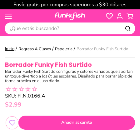
Envío gratis por compras superiores a $30 dólares
¿Qué estás buscando?
Regreso A Clases
Papeleria
Borrador Funky Fish Surtido
Borrador Funky Fish Surtido
Borrador Funky Fish Surtido con figuras y colores variados que aportan
un toque divertido a los útiles escolares. Diseñado para borrar lápiz de
forma práctica en el uso diario.
☆
☆
☆
☆
☆
SKU
:
FI.N.0166.A
$
2
,
99
Añadir al carrito