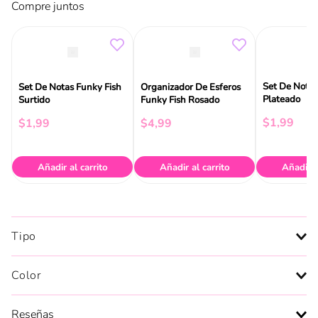
Compre juntos
Set De Notas
Set De Notas Funky Fish
Organizador De Esferos
Plateado
Surtido
Funky Fish Rosado
$
1
,
99
$
1
,
99
$
4
,
99
Añadir al carrito
Añadir al carrito
Añadir a
Tipo
Color
Reseñas