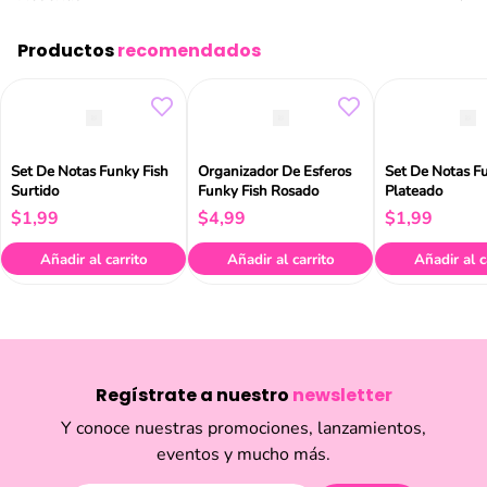
Productos
recomendados
Set De Notas Funky Fish
Organizador De Esferos
Set De Notas F
Surtido
Funky Fish Rosado
Plateado
$
1
,
99
$
4
,
99
$
1
,
99
Añadir al carrito
Añadir al carrito
Añadir al c
Regístrate a nuestro
newsletter
Y conoce nuestras promociones, lanzamientos,
eventos y mucho más.