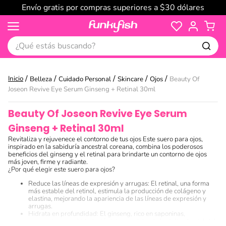
Envío gratis por compras superiores a $30 dólares
¿Qué estás buscando?
Belleza
Cuidado Personal
Skincare
Ojos
Beauty Of
Joseon Revive Eye Serum Ginseng + Retinal 30ml
Beauty Of Joseon Revive Eye Serum
Ginseng + Retinal 30ml
Revitaliza y rejuvenece el contorno de tus ojos Este suero para ojos,
inspirado en la sabiduría ancestral coreana, combina los poderosos
beneficios del ginseng y el retinal para brindarte un contorno de ojos
más joven, firme y radiante.
¿Por qué elegir este suero para ojos?
Reduce las líneas de expresión y arrugas: El retinal, una forma
más estable del retinol, estimula la producción de colágeno y
elastina, mejorando la apariencia de las líneas de expresión y
arrugas.
Hidrata en profundidad: El ginseng, rico en saponinas,
proporciona una hidratación intensa, dejando la delicada piel del