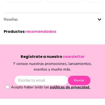
Beauty Of Joseon Revive
Eye Serum Ginseng +
Retinal 30ml
$
25
,
75
Añadir al carrito
Añadir al carrito
Añadir a
Reseñas
Productos
recomendados
Regístrate a nuestro
newsletter
Y conoce nuestras promociones, lanzamientos,