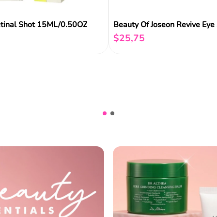
tinal Shot 15ML/0.50OZ
$
25
,
75
Añadir al carrito
Añadir al carrito