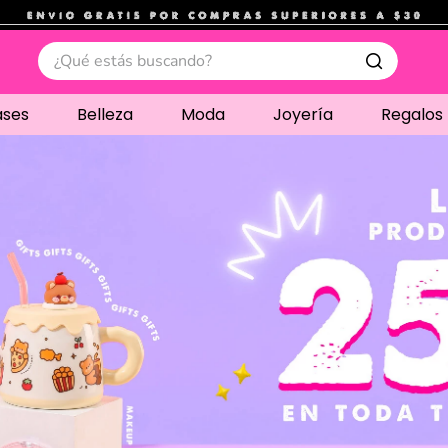
.
¿Qué estás buscando?
ases
Belleza
Moda
Joyería
Regalos