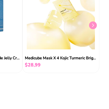
Medicube Hyaluronic Ceramide Jelly Cream 50ml
Medicube Mask X 4 Kojic Turmeric Brightening Gel
$
28
,
99
Añadir al carrito