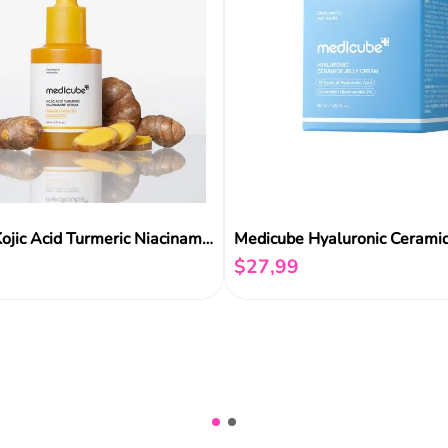
Medicube Kojic Acid Turmeric Niacinamide Serum 30m
$
27
,
99
Añadir al carrito
Añadir al carrito