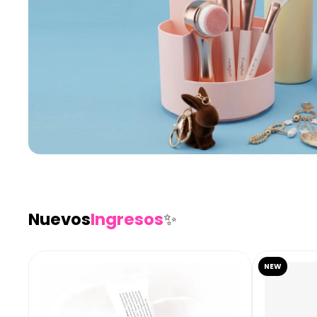
Nuevos
Ingresos
✨
NEW