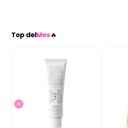
Top del
Mes
🔥