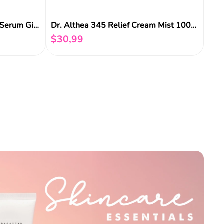
Beauty Of Joseon Revive Eye Serum Ginseng + Retinal 30ml
Dr. Althea 345 Relief Cream Mist 100ml
$
30
,
99
Añadir al carrito