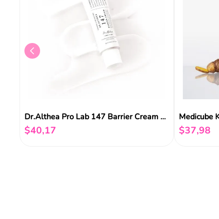
Dr.Althea Pro Lab 147 Barrier Cream Piel Normal A Seca 50ml
$
40
,
17
$
37
,
98
Añadir al carrito