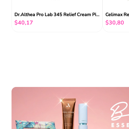
Celimax Re
Dr.Althea Pro Lab 345 Relief Cream Piel Normal 50ml
$
30
,
80
$
40
,
17
Añadir al carrito