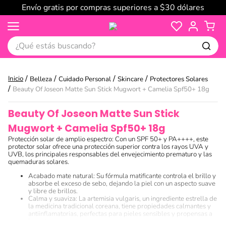
Envío gratis por compras superiores a $30 dólares
¿Qué estás buscando?
Belleza
Cuidado Personal
Skincare
Protectores Solares
Beauty Of Joseon Matte Sun Stick Mugwort + Camelia Spf50+ 18g
Beauty Of Joseon Matte Sun Stick
Mugwort + Camelia Spf50+ 18g
Protección solar de amplio espectro: Con un SPF 50+ y PA++++, este
protector solar ofrece una protección superior contra los rayos UVA y
UVB, los principales responsables del envejecimiento prematuro y las
quemaduras solares.
Acabado mate natural: Su fórmula matificante controla el brillo y
absorbe el exceso de sebo, dejando la piel con un aspecto suave
y libre de brillos.
Calma y suaviza: La artemisia vulgaris, un ingrediente estrella de
la medicina tradicional coreana, tiene propiedades calmantes y
antiinflamatorias, perfectas para pieles sensibles y propensas a
las rojeces.