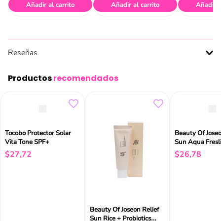
Añadir al carrito
Añadir al carrito
Añadir a
Reseñas
Productos
recomendados
Tocobo Protector Solar
Beauty Of Joseo
Vita Tone SPF+
Sun Aqua Fresl
Spf50+Pa+50m
$
27
,
72
$
26
,
78
Beauty Of Joseon Relief
Sun Rice + Probiotics