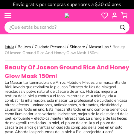
Envío gratis por compras superiores a $30 dólares
¿Qué estás buscando?
Belleza
Cuidado Personal
Skincare
Mascarillas
Beauty
Of Joseon Ground Rice And Honey Glow Mask 150ml
Beauty Of Joseon Ground Rice And Honey
Glow Mask 150ml
La Mascarilla Iluminadora de Arroz Molido y Miel es una mascarilla de
fácil lavado que revitaliza la piel con Extracto de lías de Makgeolli
recicladas y polvo natural de cáscara de arroz. Hidrata, mejora la
textura de la piel y controla el tono, mientras que la miel ayuda a
combatir la inflamación. Esta mascarilla profesional de cuidado en casa
ofrece efectos iluminadores, antioxidantes, hidratantes, elasticidad y
calmantes, todo en uno. Esta mascarilla todo en uno combina beneficios
como iluminador, antioxidante, hidratante, mejora de la elasticidad de la
piel, exfoliante y efecto calmante (refrescante). La sinergia de las heces
de makgeolli recicladas, la miel, el polvo de arcilla y el polvo de
cáscara de arroz garantiza un cuidado completo de la piel en un solo
paso. Aborda los problemas de la piel: • Piel enrojecida • acné