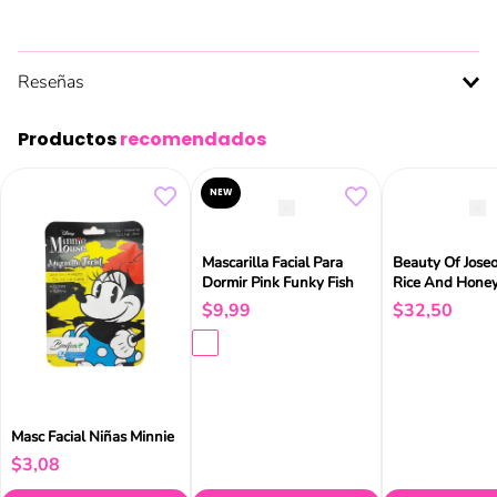
Reseñas
Productos
recomendados
NEW
Mascarilla Facial Para
Beauty Of Jose
Dormir Pink Funky Fish
Rice And Hone
Mask 150ml
$
9
,
99
$
32
,
50
Masc Facial Niñas Minnie
$
3
,
08