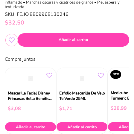
inflamado • Manchas oscuras y cicatrices de granos • Piel áspera y
texturizada
SKU
:
FE.JO.8809968130246
$
32
,
50
Añadir al carrito
Compre juntos
NEW
Medicube Mas
Mascarilla Facial Disney
Esfolio Mascarilla De Velo
Turmeric Bri
Princesas Bella Benéfica
Te Verde 25ML
Vitamina C Y Rosas 25ml
$
28
,
99
$
3
,
08
$
1
,
71
Añadir al carrito
Añadir al carrito
Añadir a