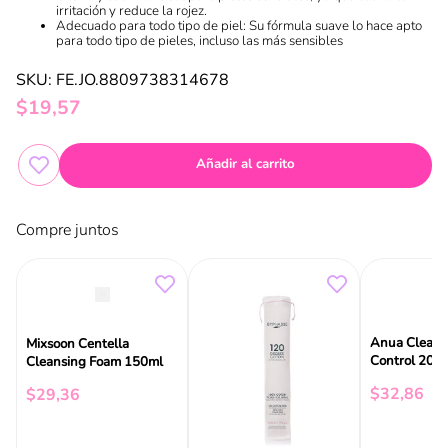
irritación y reduce la rojez.
Adecuado para todo tipo de piel: Su fórmula suave lo hace apto
para todo tipo de pieles, incluso las más sensibles
SKU
:
FE.JO.8809738314678
$
19
,
57
Añadir al carrito
Compre juntos
Anua Cleansi
Mixsoon Centella
Control 200
Cleansing Foam 150ml
$
32
,
86
$
29
,
36