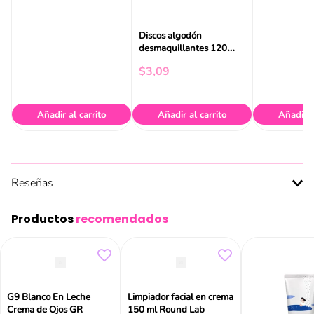
Discos algodón
desmaquillantes 120
und Byphasse
$
3
,
09
Añadir al carrito
Añadir al carrito
Añadir a
Reseñas
Productos
recomendados
G9 Blanco En Leche
Limpiador facial en crema
Crema de Ojos GR
150 ml Round Lab