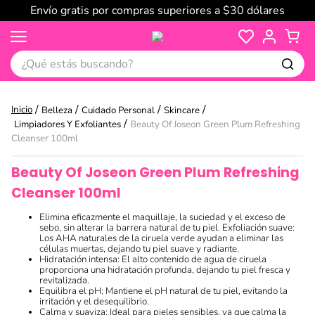
Envío gratis por compras superiores a $30 dólares
¿Qué estás buscando?
Belleza
Cuidado Personal
Skincare
Limpiadores Y Exfoliantes
Beauty Of Joseon Green Plum Refreshing
Cleanser 100ml
Beauty Of Joseon Green Plum Refreshing
Cleanser 100ml
Elimina eficazmente el maquillaje, la suciedad y el exceso de
sebo, sin alterar la barrera natural de tu piel. Exfoliación suave:
Los AHA naturales de la ciruela verde ayudan a eliminar las
células muertas, dejando tu piel suave y radiante.
Hidratación intensa: El alto contenido de agua de ciruela
proporciona una hidratación profunda, dejando tu piel fresca y
revitalizada.
Equilibra el pH: Mantiene el pH natural de tu piel, evitando la
irritación y el desequilibrio.
Calma y suaviza: Ideal para pieles sensibles, ya que calma la