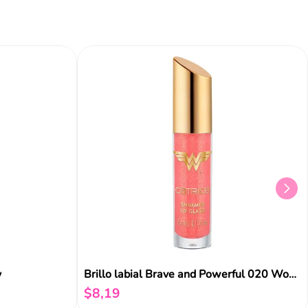
Añadir al carrito
Añadir al carrito
Aña
y
Brillo labial Brave and Powerful 020 Wonder Woman Catrice
$
8
,
19