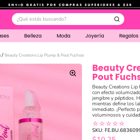
.
¿Qué estás buscando?
ases
Belleza
Moda
Joyería
Regalos
s
Beauty Creations Lip Plump & Pout Fuchsia
Beauty Cre
Pout Fuch
Beauty Creations Lip 
con efecto volumizado
jengibre y péptidos. H
mientras define los la
inmediato. ¡Perfecto 
voluminosos y cuidad
☆
☆
☆
☆
☆
SKU
:
FE.BU.683609
$
10
,
25