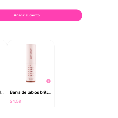
Añadir al carrito
NEW
Balsamo Juicy Bomb 2.5 Gr Essence
$
4
,
29
$
1
,
99
Tinta De Labios Hidratante Hydra Kiss Essence
Barra de labios brillante Glossy Glaze Essence
$
4
,
59