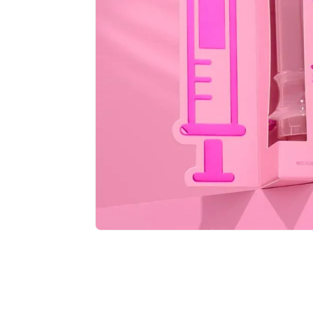
$
6
,
13