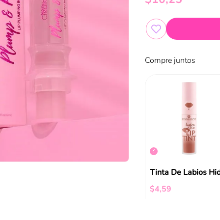
Compre juntos
Beauty Creations Lip Lo 3 Oil Cherry
New Diamond Glow Lip Plumper Pink Radiant Cut
$
14
,
79
$
4
,
59