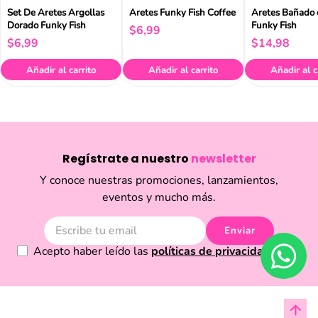
Set De Aretes Argollas
Aretes Funky Fish Coffee
Aretes Bañado 
Dorado Funky Fish
Funky Fish
$
6
,
99
$
6
,
99
$
14
,
98
Añadir al carrito
Añadir al carrito
Añadir al c
Regístrate a nuestro
newsletter
Y conoce nuestras promociones, lanzamientos,
eventos y mucho más.
Enviar
Acepto haber leído las
políticas de privacidad.