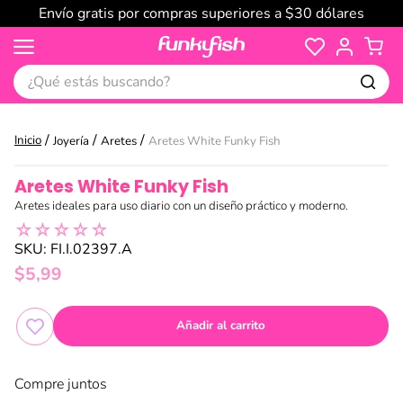
Envío gratis por compras superiores a $30 dólares
¿Qué estás buscando?
Joyería
Aretes
Aretes White Funky Fish
Aretes White Funky Fish
Aretes ideales para uso diario con un diseño práctico y moderno.
☆
☆
☆
☆
☆
SKU
:
FI.I.02397.A
$
5
,
99
Añadir al carrito
Compre juntos