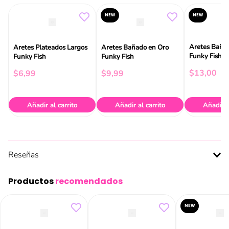
NEW
NEW
Aretes Baña
Aretes Plateados Largos
Aretes Bañado en Oro
Funky Fish
Funky Fish
Funky Fish
$
13
,
00
$
6
,
99
$
9
,
99
Añadir al carrito
Añadir al carrito
Añadir a
Reseñas
Productos
recomendados
NEW