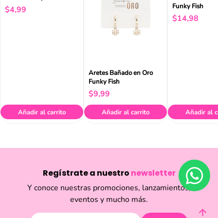
Funky Fish
$
4
,
99
$
14
,
98
Aretes Bañado en Oro
Funky Fish
$
9
,
99
Añadir al carrito
Añadir al carrito
Añadir al c
Regístrate a nuestro
newsletter
Y conoce nuestras promociones, lanzamientos,
eventos y mucho más.