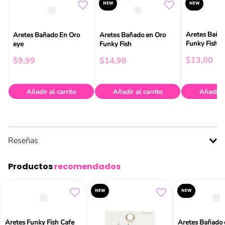
NEW
NEW
Aretes Baña
Aretes Bañado En Oro
Aretes Bañado en Oro
Funky Fish
eye
Funky Fish
$
13
,
00
$
9
,
99
$
14
,
98
Añadir al carrito
Añadir al carrito
Añadir a
Reseñas
Productos
recomendados
NEW
NEW
Aretes Funky Fish Cafe
Aretes Bañado 