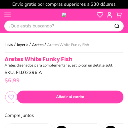
Envío gratis por compras superiores a $30 dólares
¿Qué estás buscando?
Joyería
Aretes
Aretes White Funky Fish
Aretes White Funky Fish
Aretes diseñados para complementar el estilo con un detalle sutil.
SKU
:
FI.I.02396.A
$
6
,
99
Añadir al carrito
Compre juntos