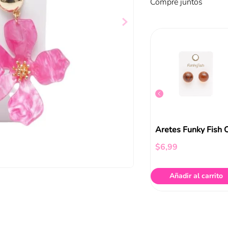
Compre juntos
Aretes Bañado En Oro
Aretes Bañado En Oro eye
$
9
,
99
$
6
,
99
ir al carrito
Añadir al carrito
Añadir al carrito