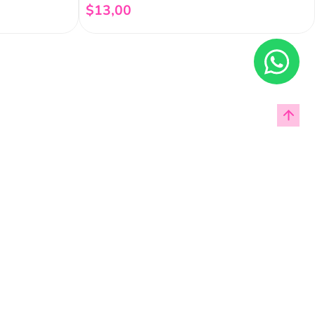
$
13
,
00
Añadir al carrito
Enviar
cas de privacidad.