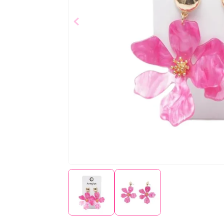
$
9
,
99
Añad