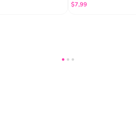
$
7
,
99
Añadir al carrito
Añadir al carrito
nuestro
Acepto haber leído las
políti
mociones, lanzamientos,
Fish
Servicio al cliente
Legal