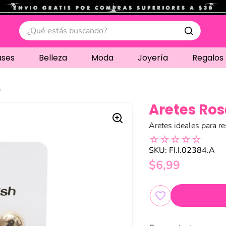
.
¿Qué estás buscando?
ases
Belleza
Moda
Joyería
Regalos
h
Aretes Ros
Aretes ideales para re
☆
☆
☆
☆
☆
SKU
:
FI.I.02384.A
$
6
,
99