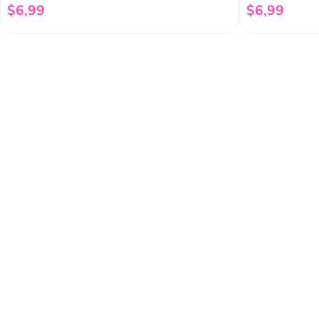
$
6
,
99
$
6
,
99
Añadir al carrito
Regístrate a 
newsletter
Y conoce nuestras pro
eventos y mucho más.
Acerca de Funky 