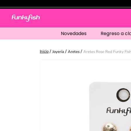
Novedades
Regreso a cl
Joyería
Aretes
Aretes Rose Red Funky Fis