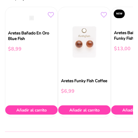
NEW
Aretes Baña
Aretes Bañado En Oro
Funky Fish
Blue Fish
$
13
,
00
$
8
,
99
Aretes Funky Fish Coffee
$
6
,
99
Añadir al carrito
Añadir al carrito
Añadir a