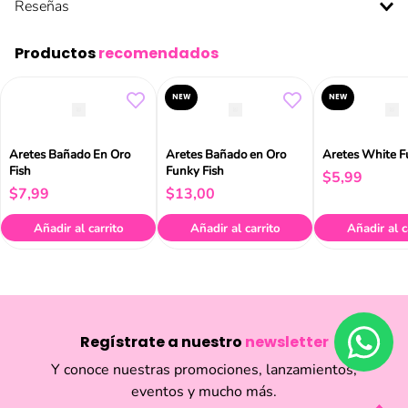
Reseñas
Productos
recomendados
NEW
NEW
Aretes Bañado En Oro
Aretes Bañado en Oro
Aretes White F
Fish
Funky Fish
$
5
,
99
$
7
,
99
$
13
,
00
Añadir al carrito
Añadir al carrito
Añadir al c
Regístrate a nuestro
newsletter
Y conoce nuestras promociones, lanzamientos,
eventos y mucho más.