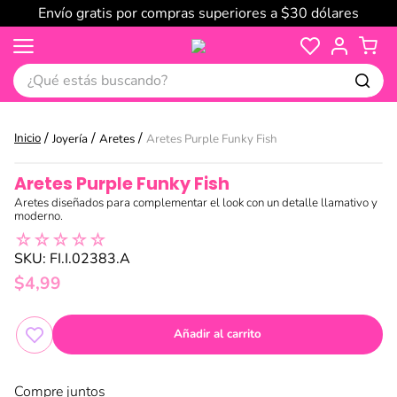
Envío gratis por compras superiores a $30 dólares
¿Qué estás buscando?
Joyería
Aretes
Aretes Purple Funky Fish
Aretes Purple Funky Fish
Aretes diseñados para complementar el look con un detalle llamativo y
moderno.
☆
☆
☆
☆
☆
SKU
:
FI.I.02383.A
$
4
,
99
Añadir al carrito
Compre juntos