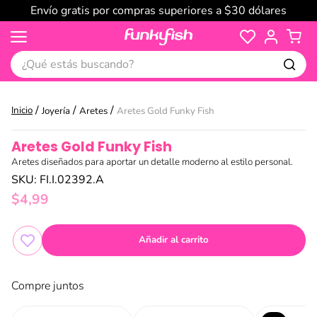
Envío gratis por compras superiores a $30 dólares
¿Qué estás buscando?
Joyería
Aretes
Aretes Gold Funky Fish
Aretes Gold Funky Fish
Aretes diseñados para aportar un detalle moderno al estilo personal.
SKU
:
FI.I.02392.A
$
4
,
99
Añadir al carrito
Compre juntos