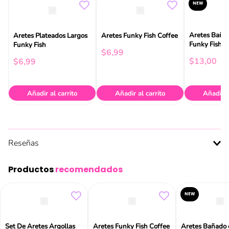
NEW
Aretes Baña
Aretes Plateados Largos
Aretes Funky Fish Coffee
Funky Fish
Funky Fish
$
6
,
99
$
13
,
00
$
6
,
99
Añadir al carrito
Añadir al carrito
Añadir a
Reseñas
Productos
recomendados
NEW
Set De Aretes Argollas
Aretes Funky Fish Coffee
Aretes Bañado 