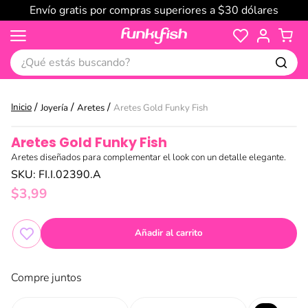
Envío gratis por compras superiores a $30 dólares
¿Qué estás buscando?
Joyería
Aretes
Aretes Gold Funky Fish
Aretes Gold Funky Fish
Aretes diseñados para complementar el look con un detalle elegante.
SKU
:
FI.I.02390.A
$
3
,
99
Añadir al carrito
Compre juntos