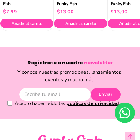
Fish
Funky Fish
Funky Fish
$
7
,
99
$
13
,
00
$
13
,
00
Añadir al carrito
Añadir al carrito
Añadir al c
Regístrate a nuestro
newsletter
Y conoce nuestras promociones, lanzamientos,
eventos y mucho más.
Enviar
Acepto haber leído las
políticas de privacidad.