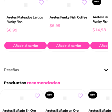
NEW
Aretes Baña
Aretes Plateados Largos
Aretes Funky Fish Coffee
Funky Fish
Funky Fish
$
6
,
99
$
14
,
98
$
6
,
99
Añadir al carrito
Añadir al carrito
Añadir a
Reseñas
Productos
recomendados
NEW
NEW
Aretes Bañado En Oro
Aretes Bañado en Oro
Aretes Bañado 