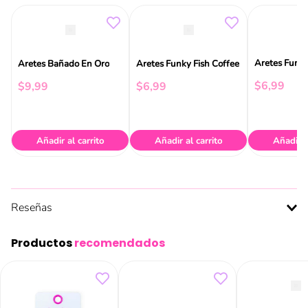
Aretes Funky
Aretes Bañado En Oro
Aretes Funky Fish Coffee
$
6
,
99
$
9
,
99
$
6
,
99
Añadir al carrito
Añadir al carrito
Añadir a
Reseñas
Productos
recomendados