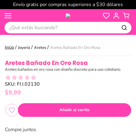
Envío gratis por compras superiores a $30 dólares
¿Qué estás buscando?
Joyería
Aretes
Aretes Bañado En Oro Rosa
Aretes Bañado En Oro Rosa
Aretes bañados en oro rosa con diseño discreto para uso cotidiano.
☆
☆
☆
☆
☆
SKU
:
FI.I.02130
$
9
,
99
Añadir al carrito
Compre juntos