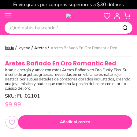
Envío gratis por compras superiores a $30 dólares
¿Qué estás buscando?
Joyería
Aretes
Aretes Bañado En Oro Romantic Red
Aretes Bañado En Oro Romantic Red
Irradia energía y amor con estos Aretes Bañado en Oro Funky Fish. Su
diseño de argollas gruesas revestidas en un vibrante esmalte rojo
destaca por sutiles detalles de corazones dorados incrustados, creando
una joya mística y audaz que combina la pasión del color con el brillo
clásico del oro.
SKU
:
FI.I.02101
$
9
,
99
Añadir al carrito