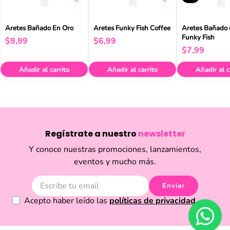
Aretes Bañado En Oro
Aretes Funky Fish Coffee
Aretes Bañado 
Funky Fish
$
9
,
99
$
6
,
99
$
7
,
99
Añadir al carrito
Añadir al carrito
Añadir al c
Regístrate a nuestro
newsletter
Y conoce nuestras promociones, lanzamientos,
eventos y mucho más.
Enviar
Acepto haber leído las
políticas de privacidad.