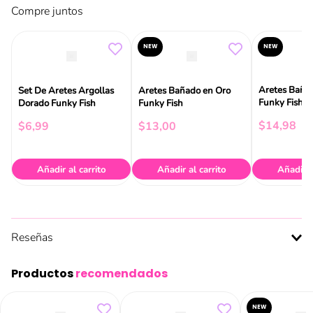
Compre juntos
NEW
NEW
Aretes Baña
Set De Aretes Argollas
Aretes Bañado en Oro
Funky Fish
Dorado Funky Fish
Funky Fish
$
14
,
98
$
6
,
99
$
13
,
00
Añadir al carrito
Añadir al carrito
Añadir a
Reseñas
Productos
recomendados
NEW