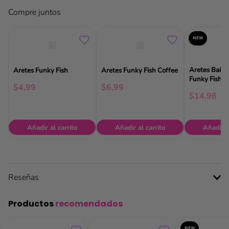
Compre juntos
NEW
Aretes Baña
Aretes Funky Fish
Aretes Funky Fish Coffee
Funky Fish
$
4
,
99
$
6
,
99
$
14
,
98
Añadir al carrito
Añadir al carrito
Añadir a
Reseñas
Productos
recomendados
NEW