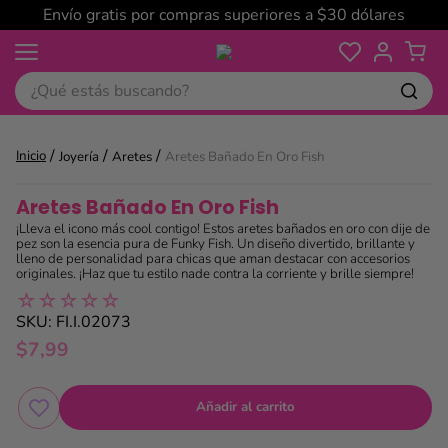
Envío gratis por compras superiores a $30 dólares
¿Qué estás buscando?
Joyería
Aretes
Aretes Bañado En Oro Fish
Aretes Bañado En Oro Fish
¡Lleva el icono más cool contigo! Estos aretes bañados en oro con dije de
pez son la esencia pura de Funky Fish. Un diseño divertido, brillante y
lleno de personalidad para chicas que aman destacar con accesorios
originales. ¡Haz que tu estilo nade contra la corriente y brille siempre!
☆
☆
☆
☆
☆
SKU
:
FI.I.02073
$
7
,
99
Añadir al carrito