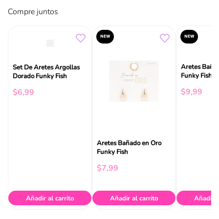
Compre juntos
NEW
NEW
Aretes Baña
Set De Aretes Argollas
Funky Fish
Dorado Funky Fish
$
9
,
99
$
6
,
99
Aretes Bañado en Oro
Funky Fish
$
7
,
99
Añadir al carrito
Añadir al carrito
Añadir a