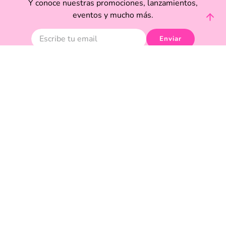
Y conoce nuestras promociones, lanzamientos,
eventos y mucho más.
Enviar
Acepto haber leído las
políticas de privacidad.
Acerca de Funky Fish
Servicio al cliente