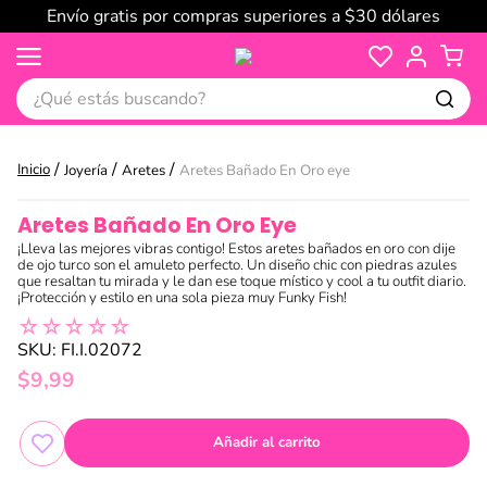
Envío gratis por compras superiores a $30 dólares
¿Qué estás buscando?
Joyería
Aretes
Aretes Bañado En Oro eye
Aretes Bañado En Oro Eye
¡Lleva las mejores vibras contigo! Estos aretes bañados en oro con dije
de ojo turco son el amuleto perfecto. Un diseño chic con piedras azules
que resaltan tu mirada y le dan ese toque místico y cool a tu outfit diario.
¡Protección y estilo en una sola pieza muy Funky Fish!
☆
☆
☆
☆
☆
SKU
:
FI.I.02072
$
9
,
99
Añadir al carrito