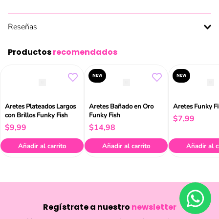
Reseñas
Productos
recomendados
NEW
NEW
Aretes Plateados Largos
Aretes Bañado en Oro
Aretes Funky F
con Brillos Funky Fish
Funky Fish
$
7
,
99
$
9
,
99
$
14
,
98
Añadir al carrito
Añadir al carrito
Añadir al c
Regístrate a nuestro
newsletter