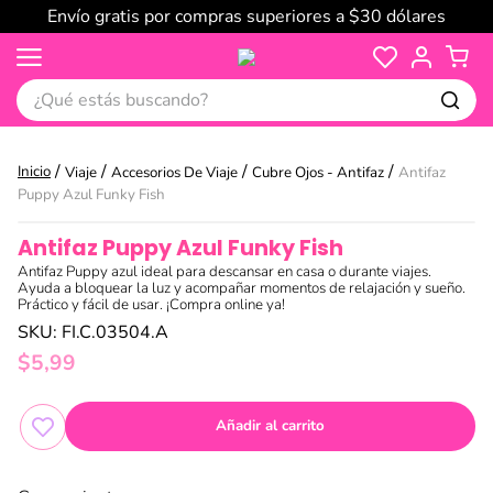
Envío gratis por compras superiores a $30 dólares
¿Qué estás buscando?
Viaje
Accesorios De Viaje
Cubre Ojos - Antifaz
Antifaz
Puppy Azul Funky Fish
Antifaz Puppy Azul Funky Fish
Antifaz Puppy azul ideal para descansar en casa o durante viajes.
Ayuda a bloquear la luz y acompañar momentos de relajación y sueño.
Práctico y fácil de usar. ¡Compra online ya!
SKU
:
FI.C.03504.A
$
5
,
99
Añadir al carrito