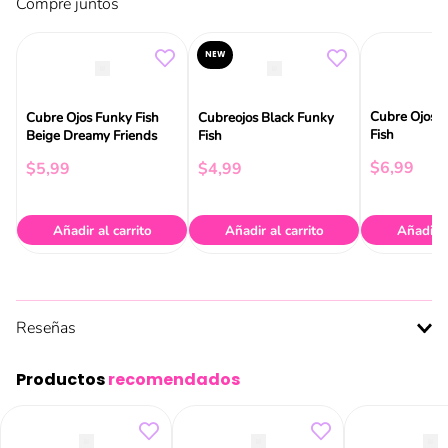
Compre juntos
NEW
Cubre Ojos 
Cubre Ojos Funky Fish
Cubreojos Black Funky
Fish
Beige Dreamy Friends
Fish
$
6
,
99
$
5
,
99
$
4
,
99
Añadir al carrito
Añadir al carrito
Añadir a
Reseñas
Productos
recomendados