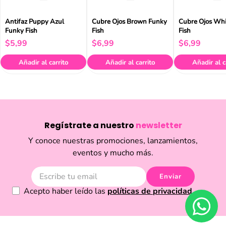
Antifaz Puppy Azul
Cubre Ojos Brown Funky
Cubre Ojos Whi
Funky Fish
Fish
Fish
$
5
,
99
$
6
,
99
$
6
,
99
Añadir al carrito
Añadir al carrito
Añadir al c
Regístrate a nuestro
newsletter
Y conoce nuestras promociones, lanzamientos,
eventos y mucho más.
Enviar
Acepto haber leído las
políticas de privacidad.