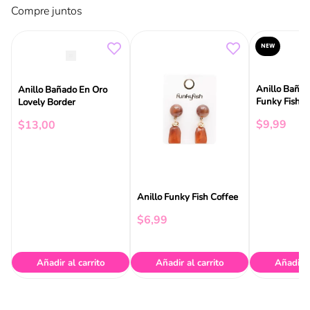
Compre juntos
NEW
Anillo Bañad
Anillo Bañado En Oro
Funky Fish
Lovely Border
$
9
,
99
$
13
,
00
Anillo Funky Fish Coffee
$
6
,
99
Añadir al carrito
Añadir al carrito
Añadir a