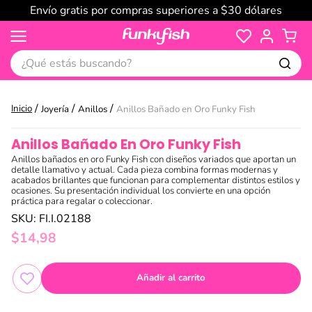
Envío gratis por compras superiores a $30 dólares
¿Qué estás buscando?
Joyería
Anillos
Anillos Bañado en Oro Funky Fish
Anillos Bañado En Oro Funky Fish
Anillos bañados en oro Funky Fish con diseños variados que aportan un
detalle llamativo y actual. Cada pieza combina formas modernas y
acabados brillantes que funcionan para complementar distintos estilos y
ocasiones. Su presentación individual los convierte en una opción
práctica para regalar o coleccionar.
SKU
:
FI.I.02188
$
14
,
98
Añadir al carrito