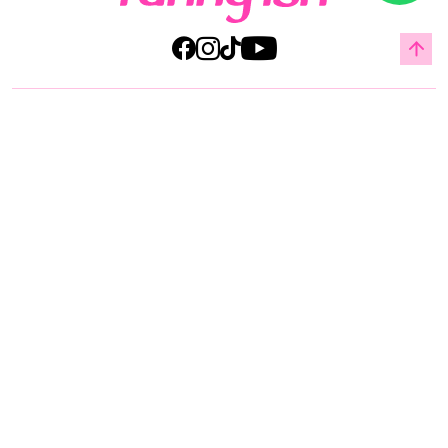
Acerca de Funky Fish
Servicio al cliente
Legal
© Copyright 2025 All Rights Reserved by Manufacturas Americanas Cia Ltda.
Implementado por
Jump Digital