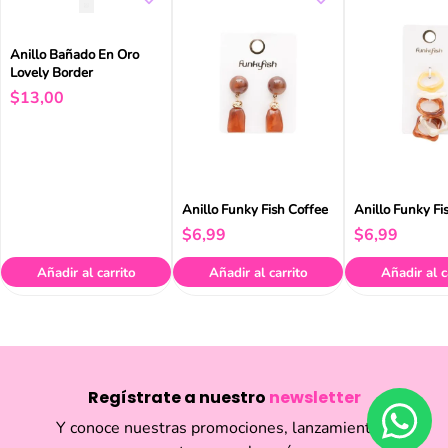
Anillo Bañado En Oro
Lovely Border
$
13
,
00
Anillo Funky Fish Coffee
Anillo Funky Fi
$
6
,
99
$
6
,
99
Añadir al carrito
Añadir al carrito
Añadir al c
Regístrate a nuestro
newsletter
Y conoce nuestras promociones, lanzamientos,