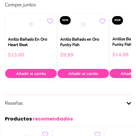
Compre juntos
NEW
NEW
Anillos Baña
Anillo Bañado En Oro
Anillo Bañado en Oro
Funky Fish
Heart Beat
Funky Fish
$
14
,
98
$
13
,
00
$
9
,
99
Añadir al carrito
Añadir al carrito
Añadir a
Reseñas
Productos
recomendados