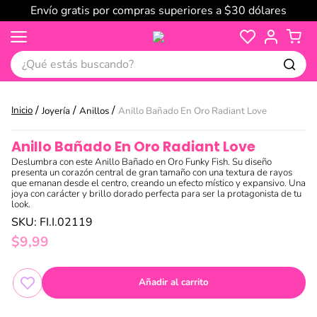
Envío gratis por compras superiores a $30 dólares
¿Qué estás buscando?
Joyería
Anillos
Anillo Bañado En Oro Radiant Love
Anillo Bañado En Oro Radiant Love
Deslumbra con este Anillo Bañado en Oro Funky Fish. Su diseño
presenta un corazón central de gran tamaño con una textura de rayos
que emanan desde el centro, creando un efecto místico y expansivo. Una
joya con carácter y brillo dorado perfecta para ser la protagonista de tu
look.
SKU
:
FI.I.02119
$
9
,
99
Añadir al carrito