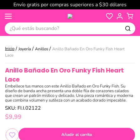
Envío gratis por compras superiores a $30 dólares
¿Qué estás buscando?
Joyería
Anillos
Anillo Bañado En Oro Funky Fish Heart
Lace
Anillo Bañado En Oro Funky Fish Heart
Lace
Embellece tus manos con este Anillo Bañado en Oro Funky Fish. Su
diseño de banda ancha presenta una doble fila de corazones calados
que crean un patrón místico y delicado. Una pieza romántica y moderna
que combina volumen y sutileza con un acabado dorado impecable.
SKU
:
FI.I.02122
$
9
,
99
Añadir al carrito