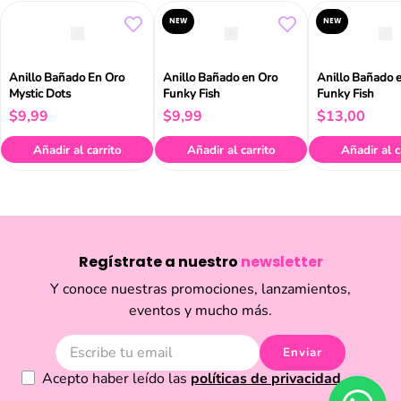
NEW
NEW
Anillo Bañado En Oro
Anillo Bañado en Oro
Anillo Bañado 
Mystic Dots
Funky Fish
Funky Fish
$
9
,
99
$
9
,
99
$
13
,
00
Añadir al carrito
Añadir al carrito
Añadir al c
Regístrate a nuestro
newsletter
Y conoce nuestras promociones, lanzamientos,
eventos y mucho más.
Enviar
Acepto haber leído las
políticas de privacidad.