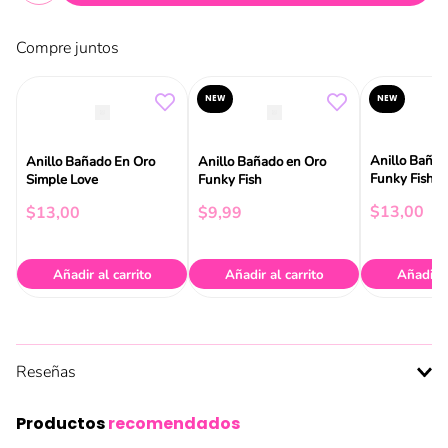
Compre juntos
NEW
NEW
Anillo Bañad
Anillo Bañado En Oro
Anillo Bañado en Oro
Funky Fish
Simple Love
Funky Fish
$
13
,
00
$
13
,
00
$
9
,
99
Añadir al carrito
Añadir al carrito
Añadir a
Reseñas
Productos
recomendados