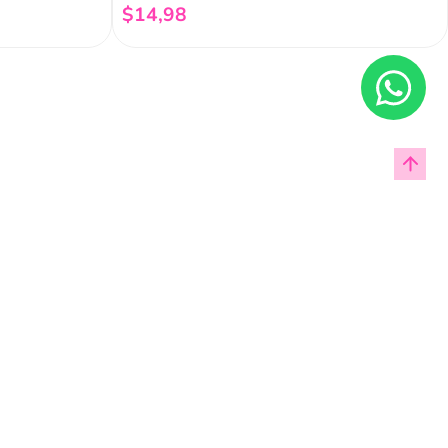
$
14
,
98
Añadir al carrito
Enviar
cas de privacidad.