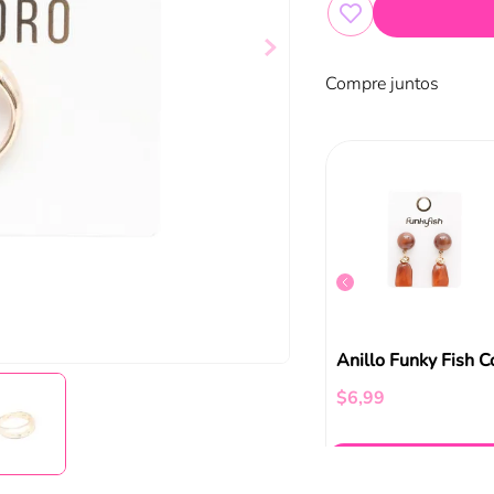
Compre juntos
Anillo Funky Fish Dorado Heart Cristal
Anillo Bañado En Oro Mystic Dots
$
9
,
99
$
6
,
99
ir al carrito
Añadir al carrito
Añadir al carrito