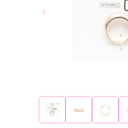
$
6
,
99
Añad