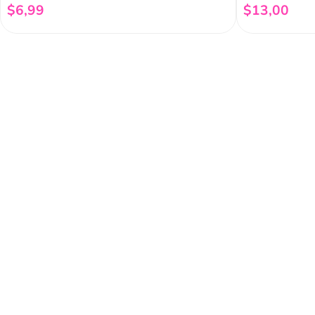
$
6
,
99
$
13
,
00
Añadir al carrito
Regístrate a 
newsletter
Y conoce nuestras pro
eventos y mucho más.
Acerca de Funky 