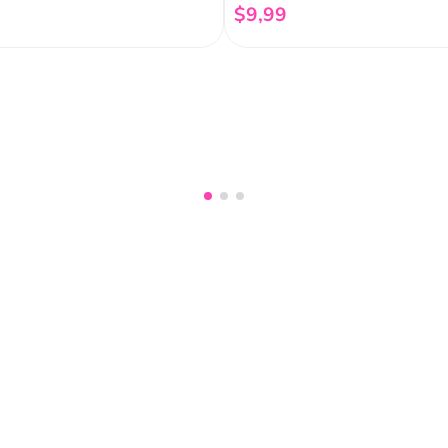
$
9
,
99
Añadir al carrito
Añadir al carrito
nuestro
Acepto haber leído las
políti
mociones, lanzamientos,
Fish
Servicio al cliente
Legal