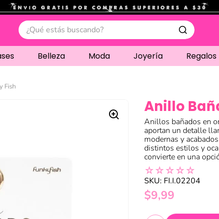
.
¿Qué estás buscando?
ases
Belleza
Moda
Joyería
Regalos
y Fish
Anillo Bañ
Anillos bañados en o
aportan un detalle ll
modernas y acabados 
distintos estilos y oc
convierte en una opció
☆
☆
☆
☆
☆
SKU
:
FI.I.02204
$
9
,
99