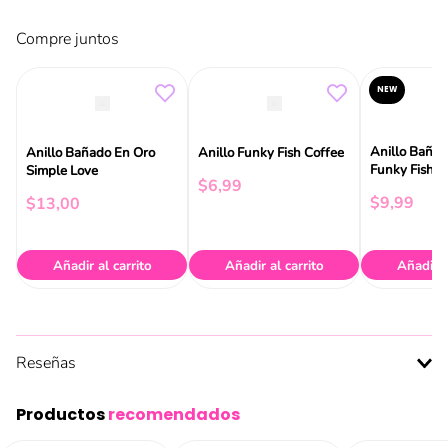
Compre juntos
NEW
Anillo Bañad
Anillo Bañado En Oro
Anillo Funky Fish Coffee
Funky Fish
Simple Love
$
6
,
99
$
9
,
99
$
13
,
00
Añadir al carrito
Añadir al carrito
Añadir a
Reseñas
Productos
recomendados