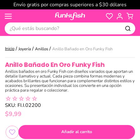
Envío gratis por compras superiores a $30 dólares
¿Qué estás buscando?
Joyería
Anillos
Anillo Bañado en Oro Funky Fish
Anillo Bañado En Oro Funky Fish
Anillos bañados en oro Funky Fish con diseños variados que aportan un
detalle llamativo y actual. Cada pieza combina formas modernas y
acabados brillantes que funcionan para complementar distintos estilos y
ocasiones. Su presentación individual los convierte en una opción
práctica para regalar o coleccionar.
☆
☆
☆
☆
☆
SKU
:
FI.I.02200
$
9
,
99
Añadir al carrito