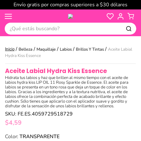
Envío gratis por compras superiores a $30 dólares
¿Qué estás buscando?
Belleza
Maquillaje
Labios
Brillos Y Tintas
Aceite Labial
Hydra Kiss Essence
Aceite Labial Hydra Kiss Essence
Hidrata tus labios y haz que brillen al mismo tiempo con el aceite de
labios hydra kiss LIP OIL 11 Rosy Sparkle de Essence. El aceite para
labios se presenta en un tono rosa que deja un toque de color en los
labios. Gracias a los ingredientes y a la textura nutritiva, el aceite de
labios ofrece la combinación perfecta de acabado brillante y efecto
cushion. Sólo tienes que aplicarlo con el aplicador suave y gordito y
disfrutar de la sensación de unos labios brillantes y rellenos.
SKU
:
FE.ES.4059729518729
$
4
,
59
:
TRANSPARENTE