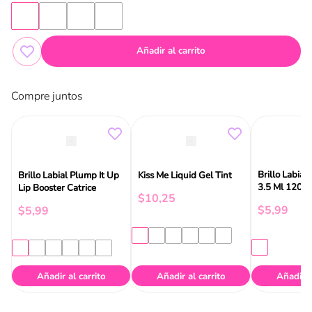
Añadir al carrito
Compre juntos
Brillo Labial
Brillo Labial Plump It Up
Kiss Me Liquid Gel Tint
3.5 Ml 120 C
Lip Booster Catrice
$
10
,
25
$
5
,
99
$
5
,
99
Añadir al carrito
Añadir al carrito
Añadir a