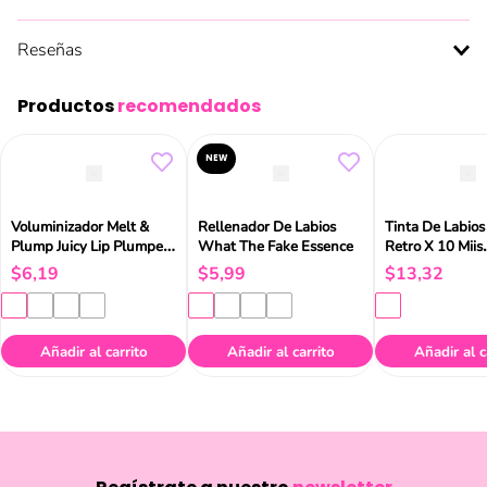
Reseñas
Productos
recomendados
NEW
Voluminizador Melt &
Rellenador De Labios
Tinta De Labios
Plump Juicy Lip Plumper
What The Fake Essence
Retro X 10 Miis
Catrice
Cosmetics
$
6
,
19
$
5
,
99
$
13
,
32
Añadir al carrito
Añadir al carrito
Añadir al c