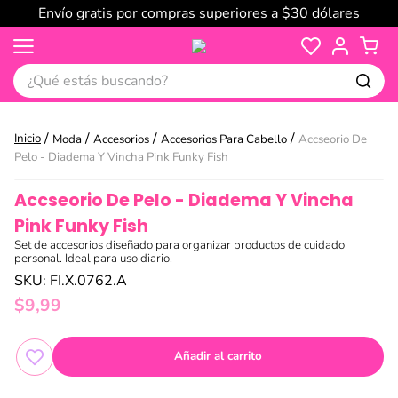
Envío gratis por compras superiores a $30 dólares
¿Qué estás buscando?
Moda
Accesorios
Accesorios Para Cabello
Accseorio De
Pelo - Diadema Y Vincha Pink Funky Fish
Accseorio De Pelo - Diadema Y Vincha
Pink Funky Fish
Set de accesorios diseñado para organizar productos de cuidado
personal. Ideal para uso diario.
SKU
:
FI.X.0762.A
$
9
,
99
Añadir al carrito