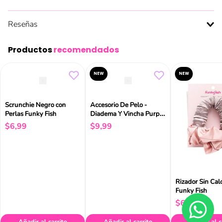
Reseñas
Productos
recomendados
NEW
NEW
Scrunchie Negro con
Accesorio De Pelo -
Perlas Funky Fish
Diadema Y Vincha Purple
Funky Fish
$
6
,
99
$
9
,
99
Rizador Sin Cal
Funky Fish
$
6
,
99