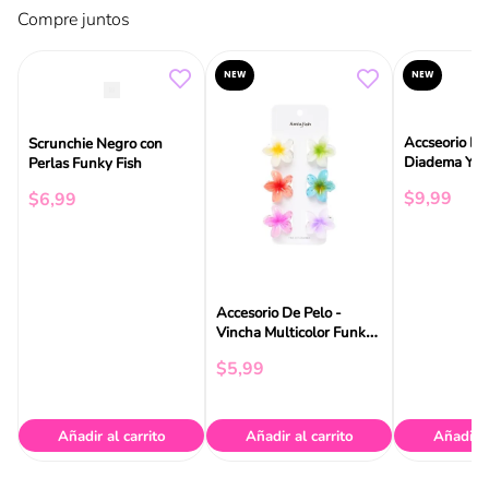
Compre juntos
NEW
NEW
Accseorio De
Scrunchie Negro con
Diadema Y V
Perlas Funky Fish
Funky Fish
$
9
,
99
$
6
,
99
Accesorio De Pelo -
Vincha Multicolor Funky
Fish
$
5
,
99
Añadir al carrito
Añadir al carrito
Añadir a