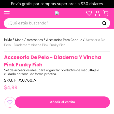
Envío gratis por compras superiores a $30 dólares
¿Qué estás buscando?
Moda
Accesorios
Accesorios Para Cabello
Accseorio De
Pelo - Diadema Y Vincha Pink Funky Fish
Accseorio De Pelo - Diadema Y Vincha
Pink Funky Fish
Set de accesorios ideal para organizar productos de maquillaje o
cuidado personal de forma práctica.
SKU
:
FI.X.0760.A
$
4
,
99
Añadir al carrito