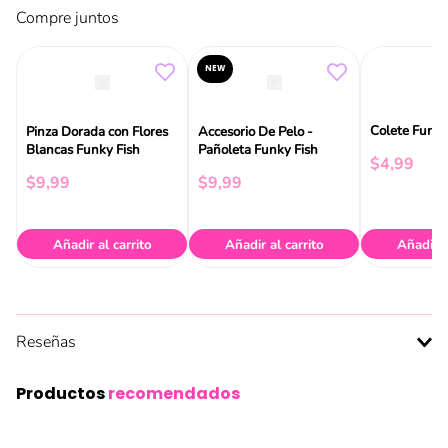
Compre juntos
NEW
Colete Funky
Pinza Dorada con Flores
Accesorio De Pelo -
Blancas Funky Fish
Pañoleta Funky Fish
$
4
,
99
$
9
,
99
$
9
,
99
Añadir al carrito
Añadir al carrito
Añadir a
Reseñas
Productos
recomendados