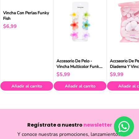
Vincha Con Perlas Funky
Fish
$
6
,
99
Accesorio De Pelo -
Accseorio De Pe
Vincha Multicolor Funky
Diadema Y Vinc
Fish
Funky Fish
$
5
,
99
$
9
,
99
Añadir al carrito
Añadir al carrito
Añadir al c
Regístrate a nuestro
newsletter
Y conoce nuestras promociones, lanzamientos,