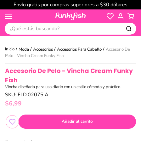
Envío gratis por compras superiores a $30 dólares
¿Qué estás buscando?
Moda
Accesorios
Accesorios Para Cabello
Accesorio De
Pelo - Vincha Cream Funky Fish
Accesorio De Pelo - Vincha Cream Funky
Fish
Vincha diseñada para uso diario con un estilo cómodo y práctico.
SKU
:
FI.D.02075.A
$
6
,
99
Añadir al carrito