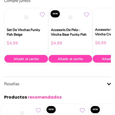
Compre juntos
NEW
Accesorio De
Set De Vinchas Funky
Accesorio De Pelo -
Vincha Crea
Fish Beige
Vincha Bear Funky Fish
$
6
,
99
$
4
,
99
$
4
,
99
Añadir al carrito
Añadir al carrito
Añadir a
Reseñas
Productos
recomendados
NEW
NEW