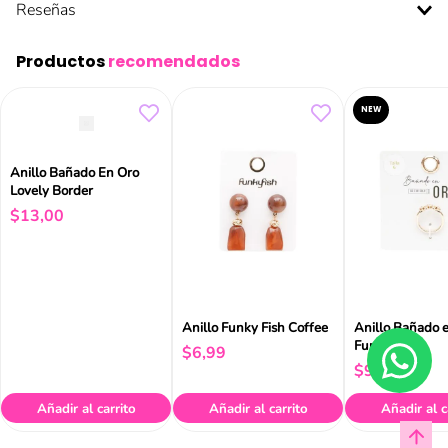
Reseñas
Productos
recomendados
NEW
Anillo Bañado En Oro
Lovely Border
$
13
,
00
Anillo Funky Fish Coffee
Anillo Bañado 
Funky Fish
$
6
,
99
$
9
,
99
Añadir al carrito
Añadir al carrito
Añadir al c