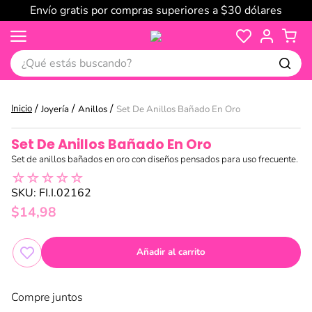
Envío gratis por compras superiores a $30 dólares
¿Qué estás buscando?
Joyería
Anillos
Set De Anillos Bañado En Oro
Set De Anillos Bañado En Oro
Set de anillos bañados en oro con diseños pensados para uso frecuente.
☆
☆
☆
☆
☆
SKU
:
FI.I.02162
$
14
,
98
Añadir al carrito
Compre juntos