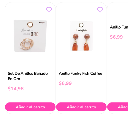
Anillo Funky
$
6
,
99
Set De Anillos Bañado
Anillo Funky Fish Coffee
En Oro
$
6
,
99
$
14
,
98
Añadir al carrito
Añadir al carrito
Añadir a