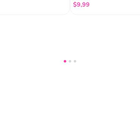
$
9
,
99
Añadir al carrito
Añadir al carrito
nuestro
Acepto haber leído las
políti
mociones, lanzamientos,
Fish
Servicio al cliente
Legal