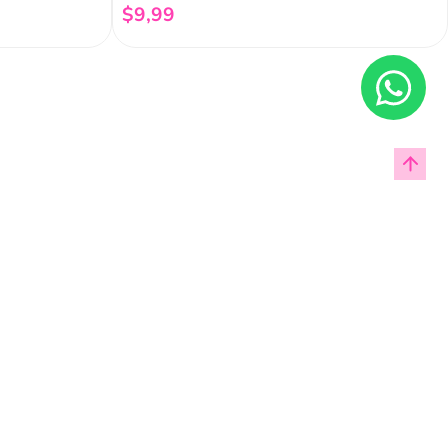
$
9
,
99
Añadir al carrito
Enviar
cas de privacidad.