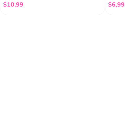
$
10
,
99
$
6
,
99
Añadir al carrito
Regístrate a 
newsletter
Y conoce nuestras pro
eventos y mucho más.
Acerca de Funky 