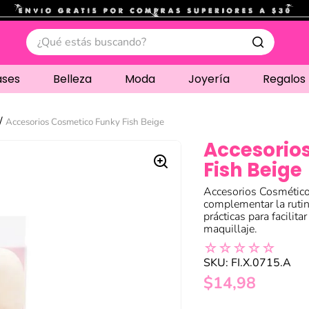
.
¿Qué estás buscando?
ases
Belleza
Moda
Joyería
Regalos
Accesorios Cosmetico Funky Fish Beige
Accesorio
Fish Beige
Accesorios Cosmético
complementar la rutin
prácticas para facilit
maquillaje.
☆
☆
☆
☆
☆
SKU
:
FI.X.0715.A
$
14
,
98