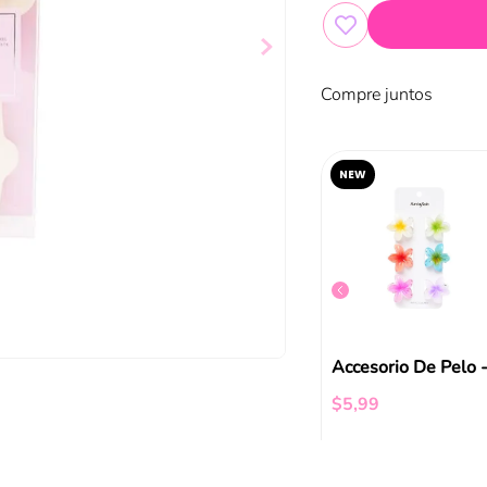
Compre juntos
NEW
Ruleros Funky Fish Celeste
Vincha Funky Fish Café Twisted
$
2
,
99
$
5
,
99
ir al carrito
Añadir al carrito
Añadir al carrito