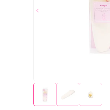
$
9
,
99
Añad