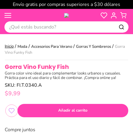
Envío gratis por compras superiores a $30 dólares
¿Qué estás buscando?
Moda
Accesorios Para Verano
Gorras Y Sombreros
Gorra
Vino Funky Fish
Gorra Vino Funky Fish
Gorra color vino ideal para complementar looks urbanos y casuales.
Práctica para el uso diario y fácil de combinar. ¡Compra online ya!
SKU
:
FI.T.0340.A
$
9
,
99
Añadir al carrito
Compre juntos