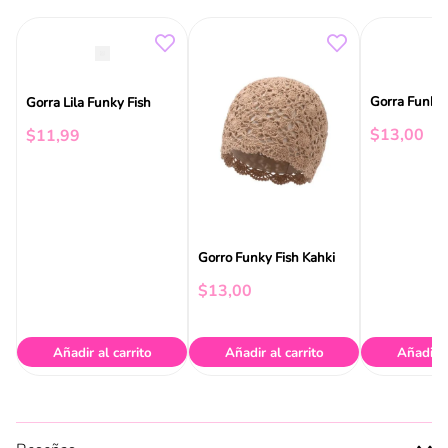
Gorra Funky
Gorra Lila Funky Fish
$
13
,
00
$
11
,
99
Gorro Funky Fish Kahki
$
13
,
00
Añadir al carrito
Añadir al carrito
Añadir a