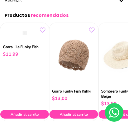
Reseñas
Productos
recomendados
Gorra Lila Funky Fish
$
11
,
99
Gorro Funky Fish Kahki
Sombrero Funky
Beige
$
13
,
00
$
13
,
00
Añadir al carrito
Añadir al carrito
Añadir al c