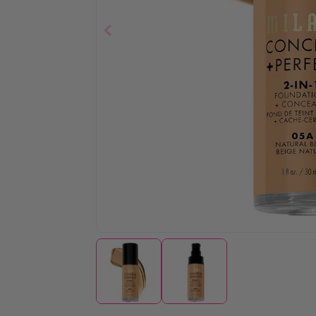
$
19
,
03