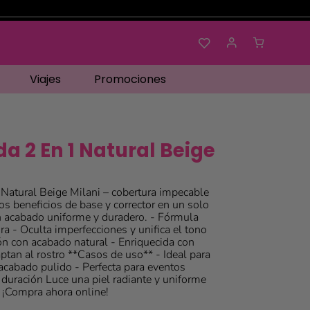
Viajes
Promociones
da 2 En 1 Natural Beige
 Natural Beige Milani – cobertura impecable
os beneficios de base y corrector en un solo
n acabado uniforme y duradero. - Fórmula
ura - Oculta imperfecciones y unifica el tono
ión con acabado natural - Enriquecida con
tan al rostro **Casos de uso** - Ideal para
 acabado pulido - Perfecta para eventos
 duración Luce una piel radiante y uniforme
 ¡Compra ahora online!