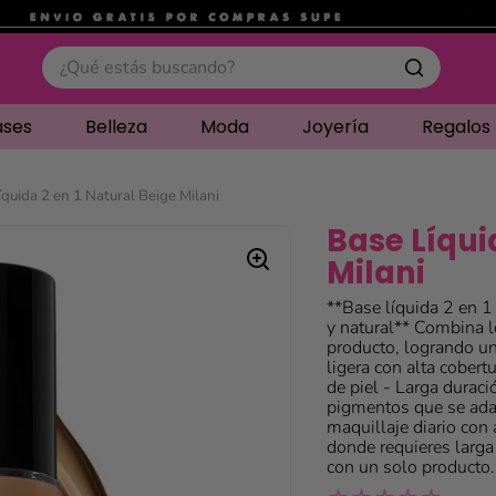
.
¿Qué estás buscando?
ases
Belleza
Moda
Joyería
Regalos
íquida 2 en 1 Natural Beige Milani
Base Líqui
Milani
**Base líquida 2 en 1
y natural** Combina l
producto, logrando u
ligera con alta cobert
de piel - Larga durac
pigmentos que se adap
maquillaje diario con
donde requieres larga
con un solo producto.