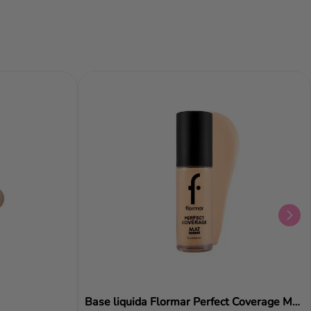
Añadir al carrito
Añadir al carrito
Aña
Base liquida Flormar Perfect Coverage Mat Touch Foundation