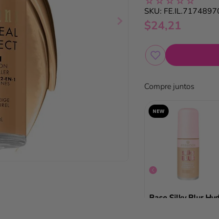
☆
☆
☆
☆
☆
SKU
:
FE.IL.717489
$
24
,
21
Compre juntos
NEW
X-Ceptional Wear Make-Up Gosh
Base Liq 2in1 Founda+Con Absolute new York
$
16
,
41
$
8
,
99