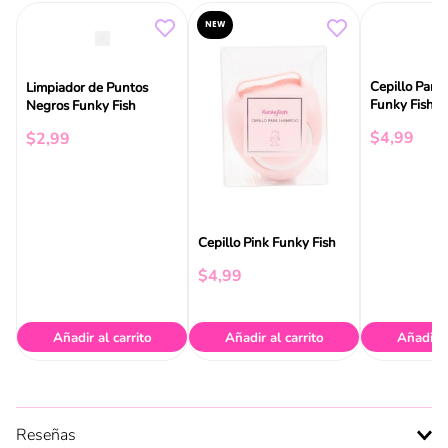
NEW
Cepillo Para
Limpiador de Puntos
Funky Fish C
Negros Funky Fish
$
4
,
99
$
2
,
99
Cepillo Pink Funky Fish
$
4
,
99
Añadir al carrito
Añadir al carrito
Añadir a
Reseñas