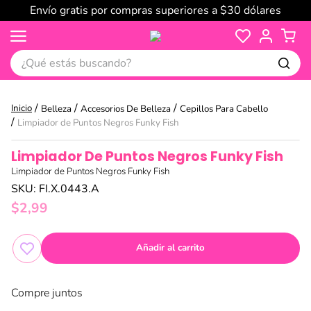
Envío gratis por compras superiores a $30 dólares
¿Qué estás buscando?
Belleza
Accesorios De Belleza
Cepillos Para Cabello
Limpiador de Puntos Negros Funky Fish
Limpiador De Puntos Negros Funky Fish
Limpiador de Puntos Negros Funky Fish
SKU
:
FI.X.0443.A
$
2
,
99
Añadir al carrito
Compre juntos