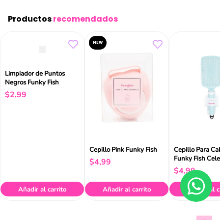
Productos
recomendados
NEW
Limpiador de Puntos
Negros Funky Fish
$
2
,
99
Cepillo Pink Funky Fish
Cepillo Para Ca
Funky Fish Cele
$
4
,
99
$
4
,
99
Añadir al carrito
Añadir al carrito
Añadir al c