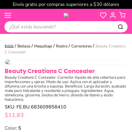
Envío gratis por compras superiores a $30 dólares
¿Qué estás buscando?
Belleza
Maquillaje
Rostro
Correctores
Beauty Creations
C Concealer
Beauty Creations C Concealer
Beauty Creations C Concealer: Corrector líquido de alta cobertura para
imperfecciones y ojeras. Modo de uso: Aplica con el aplicador y
difumina con una brocha o esponja. Beneficios: Larga duración, acabado
mate pero hidratante y resistente a pliegues. Ingredientes: Agua,
dimeticona, glicerina, óxidos de hierro, dióxido de titanio y ácido
hialurónico.
SKU
:
FE.BU.683609858410
$
11
,
83
:
5