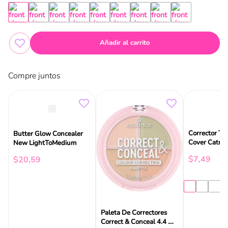
Añadir al carrito
Compre juntos
Corrector Tr
Butter Glow Concealer
Cover Catric
New LightToMedium
$
7
,
49
$
20
,
59
Paleta De Correctores
Correct & Conceal 4.4 Gr