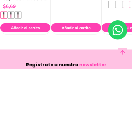
Añadir al carrito
Añadir al carrito
Añadir al c
Regístrate a nuestro
newsletter
Y conoce nuestras promociones, lanzamientos,
eventos y mucho más.
Enviar
Acepto haber leído las
políticas de privacidad.