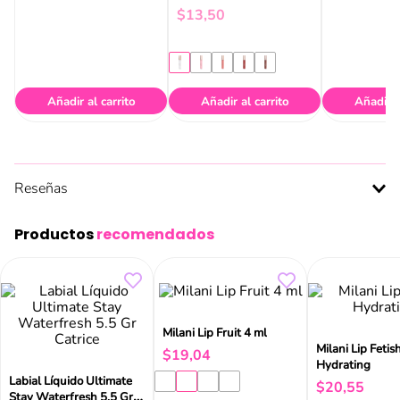
$
13
,
50
Añadir al carrito
Añadir al carrito
Añadir a
Reseñas
Productos
recomendados
Labial Líquido Ultimate
Milani Lip Fruit 4 ml
Milani Lip Fetis
Stay Waterfresh 5.5 Gr
Hydrating
$
19
,
04
Catrice
$
6
,
69
$
20
,
55