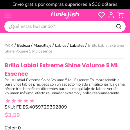
Envío gratis por compras superiores a $30 dólares
¿Qué estás buscando?
Belleza
Maquillaje
Labios
Labiales
Brillo Labial Extreme
Shine Volume 5 ML Essence
Brillo Labial Extreme Shine Volume 5 ML
Essence
Brillo Labial Extreme Shine Volume 5 ML Essence: Es imprescindible
para unos labios preciosos con un aspecto mojado sin siliconas. La gama
ofrece tres beneficios diferentes para un maquillaje de labios versátil:
volumen máximo, efecto rellenador extremo y brillo resplandeciente.
★
★
★
★
★
SKU
:
FE.ES.4059729302809
$
3
,
59
:
0