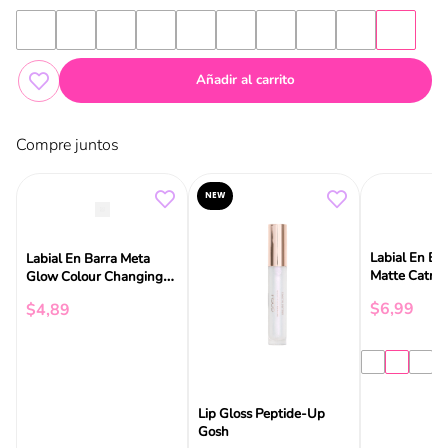
Añadir al carrito
Compre juntos
NEW
Labial En Bar
Labial En Barra Meta
Matte Catric
Glow Colour Changing
Essence
$
6
,
99
$
4
,
89
Lip Gloss Peptide-Up
Gosh